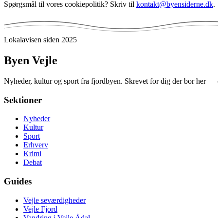
Spørgsmål til vores cookiepolitik? Skriv til
kontakt@byensiderne.dk
.
Lokalavisen siden 2025
Byen
Vejle
Nyheder, kultur og sport fra fjordbyen. Skrevet for dig der bor her —
Sektioner
Nyheder
Kultur
Sport
Erhverv
Krimi
Debat
Guides
Vejle seværdigheder
Vejle Fjord
Vandring i Vejle Ådal