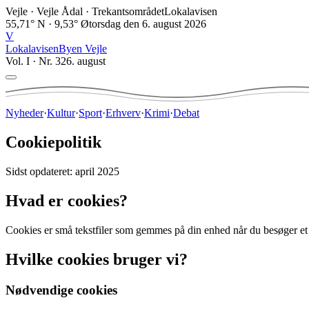
Vejle · Vejle Ådal · Trekantsområdet
Lokalavisen
55,71° N · 9,53° Ø
torsdag den 6. august 2026
V
Lokalavisen
Byen
Vejle
Vol. I · Nr.
32
6. august
Nyheder
·
Kultur
·
Sport
·
Erhverv
·
Krimi
·
Debat
Cookiepolitik
Sidst opdateret: april 2025
Hvad er cookies?
Cookies er små tekstfiler som gemmes på din enhed når du besøger et 
Hvilke cookies bruger vi?
Nødvendige cookies